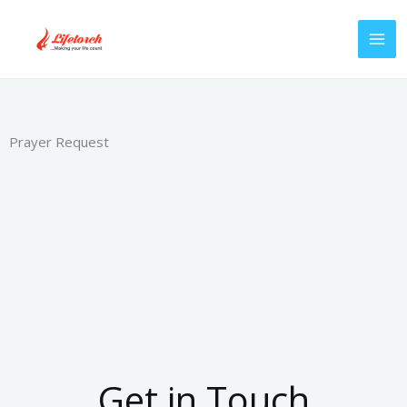
Skip
to
content
Prayer Request
Get in Touch